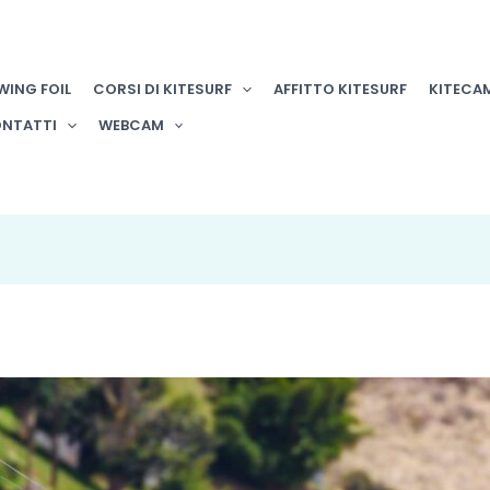
WING FOIL
CORSI DI KITESURF
AFFITTO KITESURF
KITECA
NTATTI
WEBCAM