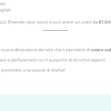
le)
gliati
ilizzo (freeride, race, wave) e può avere un costo da
€1.50
nuova dimensione del kite che ti permette di
volare sul
re e perfezionarti con il supporto di istruttori esperti.
 prenotare una lezione di kitefoil!