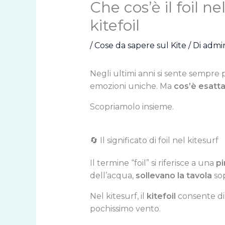
Che cos’è il foil n
kitefoil
/
Cose da sapere sul Kite
/ Di
admi
Negli ultimi anni si sente sempre 
emozioni uniche. Ma
cos’è esatta
Scopriamolo insieme.
🔄 Il significato di foil nel kitesurf
Il termine “foil” si riferisce a una
pi
dell’acqua,
sollevano la tavola
sop
Nel kitesurf, il
kitefoil
consente di
pochissimo vento.