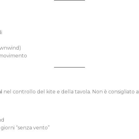
i
downwind)
i movimento
i
nel controllo del kite e della tavola. Non è consigliato a
nd
giorni “senza vento”