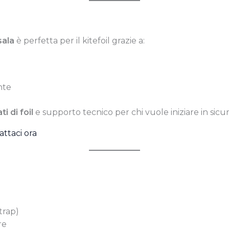
sala
è perfetta per il kitefoil grazie a:
nte
i di foil
e supporto tecnico per chi vuole iniziare in sicu
ttaci ora
trap)
re