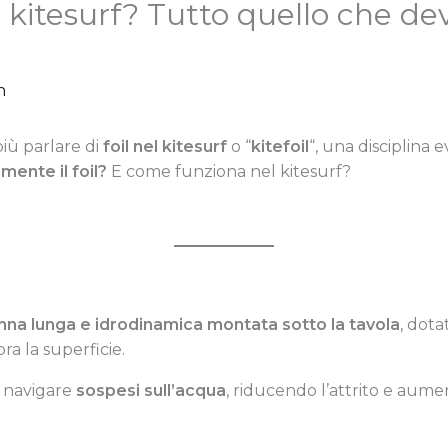
el kitesurf? Tutto quello che de
n
più parlare di
foil nel kitesurf
o “
kitefoil
“, una disciplina
mente il foil?
E come funziona nel kitesurf?
nna lunga e idrodinamica montata sotto la tavola
, dota
ra la superficie.
 navigare
sospesi sull’acqua
, riducendo l’attrito e aume