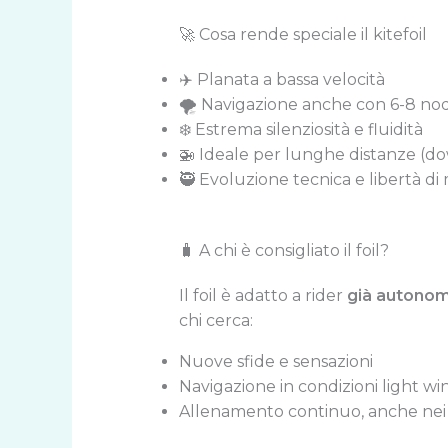
🚀 Cosa rende speciale il kitefoil
✈️ Planata a bassa velocità
🌪️ Navigazione anche con 6-8 nod
❄️ Estrema silenziosità e fluidità
🚁 Ideale per lunghe distanze (
🥷 Evoluzione tecnica e libertà d
🧳 A chi è consigliato il foil?
Il foil è adatto a rider
già autonom
chi cerca:
Nuove sfide e sensazioni
Navigazione in condizioni light wi
Allenamento continuo, anche nei 