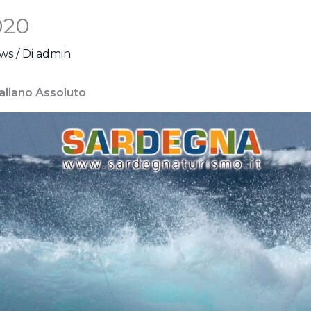
020
ews
/ Di
admin
taliano Assoluto