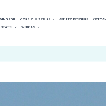
WING FOIL
CORSI DI KITESURF
AFFITTO KITESURF
KITECA
NTATTI
WEBCAM