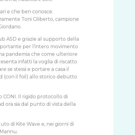
liari e che ben conosce.
curamente Toni Ciliberto, campione
 Giordano.
ub ASD e grazie al supporto della
mportante per l’intero movimento
 una pandemia che come ulteriore
senta infatti la voglia di riscatto
re se stessi e portare a casa il
 (con il foil) allo storico debutto
o CONI. Il rigido protocollo di
d ora sia dal punto di vista della
uto di Kite Wave e, nei giorni di
o Mannu.