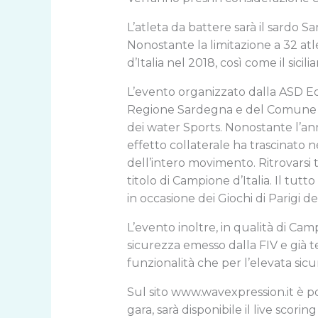
L’atleta da battere sarà il sardo S
Nonostante la limitazione a 32 atl
d’Italia nel 2018, così come il sic
L’evento organizzato dalla ASD Eo
Regione Sardegna e del Comune di
dei water Sports. Nonostante l’a
effetto collaterale ha trascinato ne
dell’intero movimento. Ritrovarsi tr
titolo di Campione d’Italia. Il tutt
in occasione dei Giochi di Parigi d
L’evento inoltre, in qualità di Camp
sicurezza emesso dalla FIV e già te
funzionalità che per l’elevata sicur
Sul sito
www.wavexpression.it
è po
gara, sarà disponibile il live scor