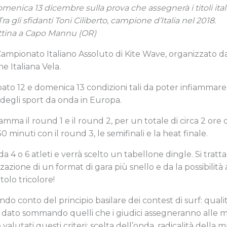
enica 13 dicembre sulla prova che assegnerà i titoli itali
ra gli sfidanti Toni Ciliberto, campione d’Italia nel 2018.
tina a Capo Mannu (OR)
ampionato Italiano Assoluto di Kite Wave, organizzato dal
ne Italiana Vela.
ato 12 e domenica 13 condizioni tali da poter infiammare
 degli sport da onda in Europa.
ma il round 1 e il round 2, per un totale di circa 2 ore 
 minuti con il round 3, le semifinali e la heat finale.
 4 o 6 atleti e verrà scelto un tabellone dingle. Si tratta
zione di un format di gara più snello e da la possibilità a 
tolo tricolore!
 conto del principio basilare dei contest di surf: qualità
 dato sommando quelli che i giudici assegneranno alle mig
lutati questi criteri: scelta dell’onda, radicalità della man