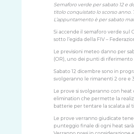
Semaforo verde per sabato 12 e dom
titolo conquistato lo scorso anno. T
L’appuntamento è per sabato mat
Si accende il semaforo verde sul C
sotto l’egida della FIV – Federazio
Le previsioni meteo danno per sab
(OR), uno dei punti di riferimento
Sabato 12 dicembre sono in program
svolgeranno le rimanenti 2 ore e 30
Le prove si svolgeranno con heat da
elimination che permette la realizza
batterie per tentare la scalata al ti
Le prove verranno giudicate tenendo
punteggio finale di ogni heat sarà
Verranno presi in considerazione e va