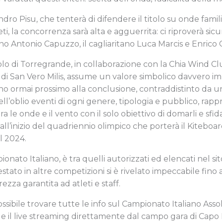
andro Pisu, che tenterà di difendere il titolo su onde fami
eti, la concorrenza sarà alta e agguerrita: ci riproverà si
iliano Antonio Capuzzo, il cagliaritano Luca Marcis e Enrico
lo di Torregrande, in collaborazione con la Chia Wind Cl
 San Vero Milis, assume un valore simbolico davvero i
nno ormai prossimo alla conclusione, contraddistinto da
ll’oblio eventi di ogni genere, tipologia e pubblico, rappre
a le onde e il vento con il solo obiettivo di domarli e sfida
o all’inizio del quadriennio olimpico che porterà il Kiteboard
el 2024.
ionato Italiano, è tra quelli autorizzati ed elencati nel sit
stato in altre competizioni si è rivelato impeccabile fino a
ezza garantita ad atleti e staff.
ssibile trovare tutte le info sul Campionato Italiano Assol
ing e il live streaming direttamente dal campo gara di Cap