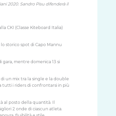
ani 2020. Sandro Pisu difenderà il
la CKI (Classe Kiteboard Italia)
 lo storico spot di Capo Mannu
di gara, mentre domenica 13 si
 di un mix tra la single e la double
tutti i riders di confrontarsi in più
 al posto della quantità. Il
liori 2 onde di ciascun atleta.
ovra, fluibilità e stile.