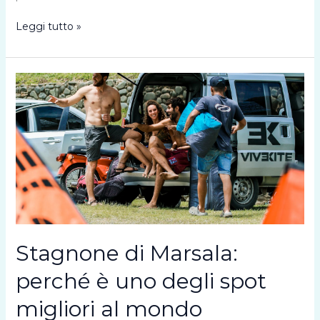
Kitesurf
Leggi tutto »
allo
Stagnone:
il
luogo
ideale
per
iniziare
e
migliorare
davvero
Stagnone di Marsala:
perché è uno degli spot
migliori al mondo