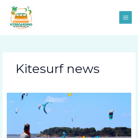
Vai
al
contenuto
Kitesurf news