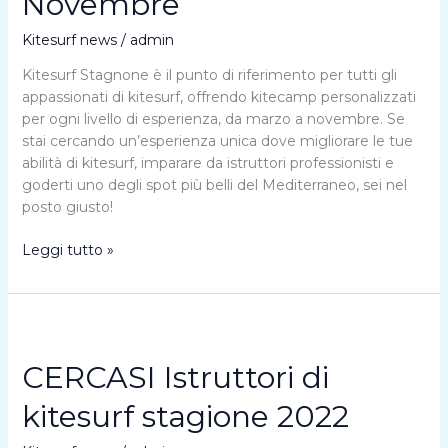
Novembre
Kitesurf news
/
admin
Kitesurf Stagnone è il punto di riferimento per tutti gli
appassionati di kitesurf, offrendo kitecamp personalizzati
per ogni livello di esperienza, da marzo a novembre. Se
stai cercando un’esperienza unica dove migliorare le tue
abilità di kitesurf, imparare da istruttori professionisti e
goderti uno degli spot più belli del Mediterraneo, sei nel
posto giusto!
Kitecamp
Leggi tutto »
a
Lo
Stagnone:
La
Tua
CERCASI Istruttori di
Avventura
di
kitesurf stagione 2022
Kitesurf
da