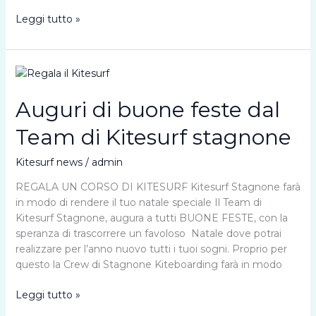
La
Leggi tutto »
Dolce
Vita
–
Freestyle
video
Auguri di buone feste dal
Team di Kitesurf stagnone
Kitesurf news
/
admin
REGALA UN CORSO DI KITESURF Kitesurf Stagnone farà
in modo di rendere il tuo natale speciale Il Team di
Kitesurf Stagnone, augura a tutti BUONE FESTE, con la
speranza di trascorrere un favoloso Natale dove potrai
realizzare per l’anno nuovo tutti i tuoi sogni. Proprio per
questo la Crew di Stagnone Kiteboarding farà in modo
Auguri
Leggi tutto »
di