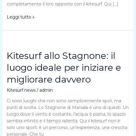
completamente il loro rapporto con il kitesurf. Qui […]
Perché
Leggi tutto »
scegliere
lo
Stagnone
per
il
Kitesurf allo Stagnone: il
kitesurf:
scuola,
luogo ideale per iniziare e
condizioni
migliorare davvero
e
stile
di
Kitesurf news
/
admin
vita
Ci sono luoghi che non sono semplicemente spot, ma
punti di svolta. Lo Stagnone di Marsala è uno di questi. Un
luogo dove il vento è costante, l’acqua è piatta, lo spazio
sembra infinito e il tempo rallenta. Qui il kitesurf non è
solo uno sport: è un percorso, un’esperienza, una crescita
personale. Che tu