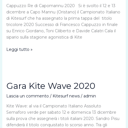
Cappuzzo Re di Capomannu 2020 Si è svolto il 12 e 13
dicembre a Capo Mannu (Oristano) il Campionato Italiano
di Kitesurf che ha assegnato la prima tappa del titolo
tricolore 2020 Successo di Francesco Cappuzzo in finale
su Enrico Giordano, Toni Ciliberto e Davide Calatri Cala il
sipario sulla stagione agonistica di Kite
Kite
Leggi tutto »
Wave:
concluso
a
Capo
Mannu
Gara Kite Wave 2020
il
Campionato
Lascia un commento
/
Kitesurf news
/
admin
Italiano
Kite Wave: al via il Campionato Italiano Assoluto
Semaforo verde per sabato 12 e domenica 13 dicembre
sulla prova che assegnerà i titoli italiani 2020. Sandro Pisu
difenderà il titolo conquistato lo scorso anno. Tra gli