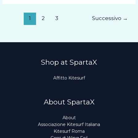
buone
feste
dal
1
2
3
Successivo
→
Team
di
Kitesurf
stagnone
Shop at SpartaX
Affitto Kitesurf
About SpartaX
About
Associazione Kitesurf Italiana
Kitesurf Roma
Corsi di Wing Foil