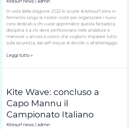
Kitesurf news
/
admin
Marzo
In vista della stagione 2022 le scuole di kitesurf sono in
a
fermento lungo le nostre coste per organizzare i nuovi
Novembre
corsi dedicati a chi vuole apprendere questa fantastica
disciplina o a chi deve perfezionarsi nelle andature e
manovre o ancora a coloro che vogliono imparare tutto
sulla sicurezza, dal self rescue al decollo o all’atterraggio
CERCASI
Leggi tutto »
Istruttori
di
kitesurf
stagione
2022
Kite Wave: concluso a
Capo Mannu il
Campionato Italiano
Kitesurf news
/
admin