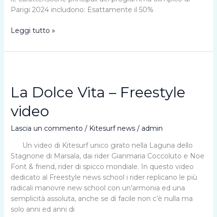
Parigi 2024 includono: Esattamente il 50%
Il
Leggi tutto »
Kitesurf
entra
alle
Olimpiadi
PARIS
La Dolce Vita – Freestyle
2024
video
Lascia un commento
/
Kitesurf news
/
admin
Un video di Kitesurf unico girato nella Laguna dello
Stagnone di Marsala, dai rider Gianmaria Coccoluto e Noe
Font & friend, rider di spicco mondiale. In questo video
dedicato al Freestyle news school i rider replicano le più
radicali manovre new school con un’armonia ed una
semplicità assoluta, anche se di facile non c’è nulla ma
solo anni ed anni di