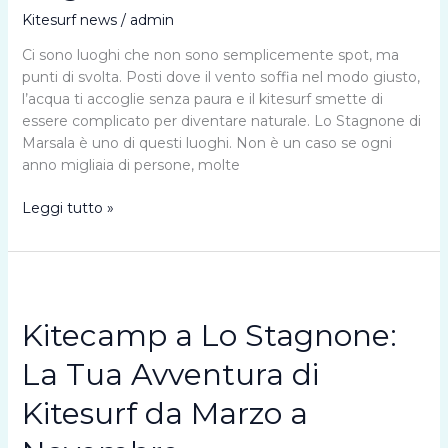
Kitesurf news
/
admin
Ci sono luoghi che non sono semplicemente spot, ma
punti di svolta. Posti dove il vento soffia nel modo giusto,
l’acqua ti accoglie senza paura e il kitesurf smette di
essere complicato per diventare naturale. Lo Stagnone di
Marsala è uno di questi luoghi. Non è un caso se ogni
anno migliaia di persone, molte
Stagnone
Leggi tutto »
di
Marsala:
perché
è
uno
Kitecamp a Lo Stagnone:
degli
spot
La Tua Avventura di
migliori
Kitesurf da Marzo a
al
mondo