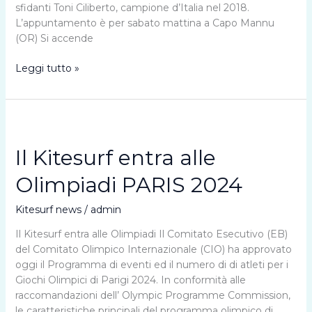
sfidanti Toni Ciliberto, campione d’Italia nel 2018.
L’appuntamento è per sabato mattina a Capo Mannu
(OR) Si accende
Gara
Leggi tutto »
Kite
Wave
2020
Il Kitesurf entra alle
Olimpiadi PARIS 2024
Kitesurf news
/
admin
Il Kitesurf entra alle Olimpiadi Il Comitato Esecutivo (EB)
del Comitato Olimpico Internazionale (CIO) ha approvato
oggi il Programma di eventi ed il numero di di atleti per i
Giochi Olimpici di Parigi 2024. In conformità alle
raccomandazioni dell’ Olympic Programme Commission,
le caratteristiche principali del programma olimpico di